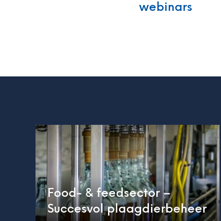
webinars
Food- & feedsector –
Succesvol plaagdierbeheer