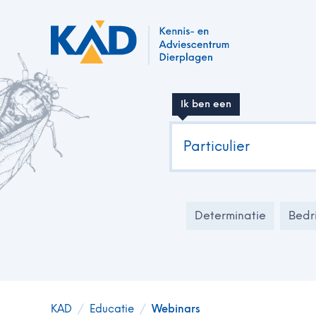
Ik ben een
Particulier
Determinatie
Bedri
KAD
/
Educatie
/
Webinars