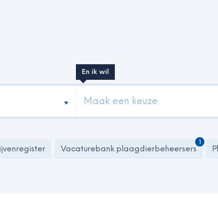
En ik wil
Maak een keuze
1
jvenregister
Vacaturebank plaagdierbeheersers
P