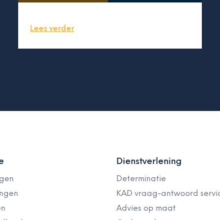
Lees verder
e
Dienstverlening
ngen
Determinatie
ingen
KAD vraag-antwoord servi
en
Advies op maat