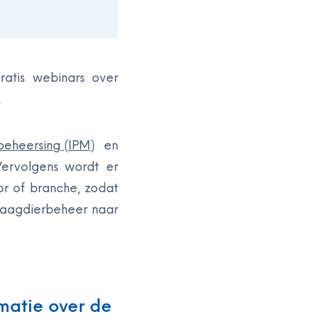
ratis webinars over
.
beheersing (IPM)
en
Vervolgens wordt er
r of branche, zodat
laagdierbeheer naar
matie over de