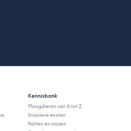
Kennisbank
Plaagdieren van A tot Z
ce
Invasieve exoten
Ratten en muizen