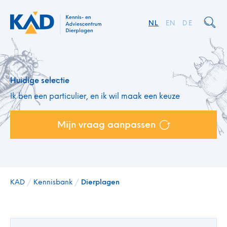
NL
EN
DE
Huidige selectie
Ik ben een particulier, en ik wil maak een keuze
Mijn vraag aanpassen
KAD
/
Kennisbank
/
Dierplagen