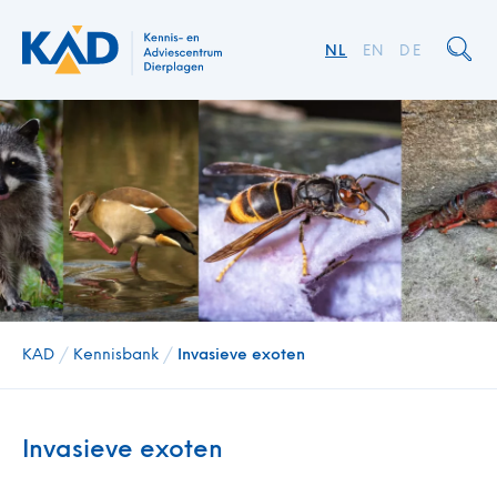
NL
EN
DE
KAD
/
Kennisbank
/
Invasieve exoten
Invasieve exoten