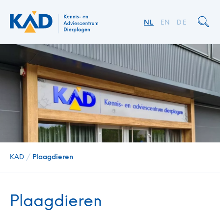
NL
EN
DE
KAD
/
Plaagdieren
Plaagdieren