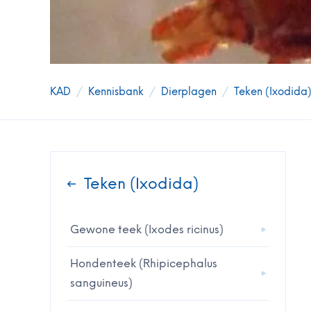
KAD
/
Kennisbank
/
Dierplagen
/
Teken (Ixodida
Teken (Ixodida)
Gewone teek (Ixodes ricinus)
Hondenteek (Rhipicephalus
sanguineus)