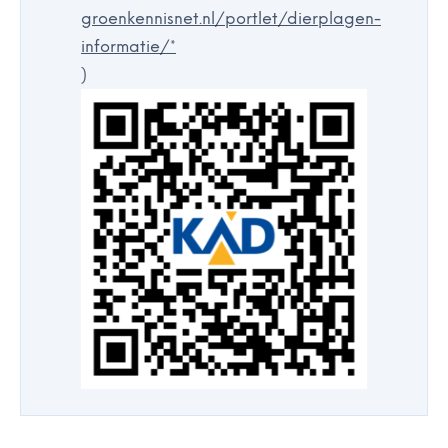
groenkennisnet.nl/portlet/dierplagen-
informatie/*
)