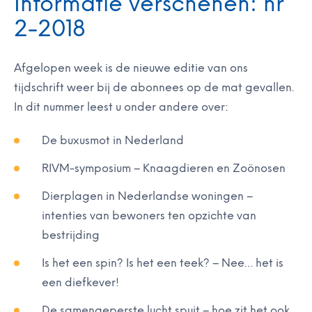
Informatie verschenen: nr
2-2018
Afgelopen week is de nieuwe editie van ons
tijdschrift weer bij de abonnees op de mat gevallen.
In dit nummer leest u onder andere over:
De buxusmot in Nederland
RIVM-symposium – Knaagdieren en Zoönosen
Dierplagen in Nederlandse woningen –
intenties van bewoners ten opzichte van
bestrijding
Is het een spin? Is het een teek? – Nee… het is
een diefkever!
De samengeperste lucht spuit – hoe zit het ook