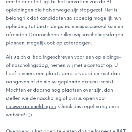
eerste prioriteit ligt bij het hervatten van de BT-
opleidingen die halverwege zijn stopgezet. Het is
belangrijk dat kandidaten zo spoedig mogelijk hun
opleiding
tot
bestrijdingstechnicus
succesvol kunnen
afronden. Daaromheen zullen wij nascholingsdagen
plannen, mogelijk ook op zaterdagen.
Als u zich al had ingeschreven voor een opleidings-
of nascholingsdag, nemen wij met u contact op. U
heeft immers een plaats gereserveerd en kunt dan
aangeven of de nieuw geplande datum u schikt.
Mochten er daarna nog plaatsen over zijn, dan
stellen we de nascholing of cursus open voor
nieuwe aanmeldingen
. Check dus regelmatig onze
website!
👈
Overigens is het goed te weten dat de Inspectie IL&T