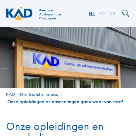
NL
EN
DE
KAD
/
Het laatste nieuws
/
Onze opleidingen en nascholingen gaan weer van start!
Onze opleidingen en