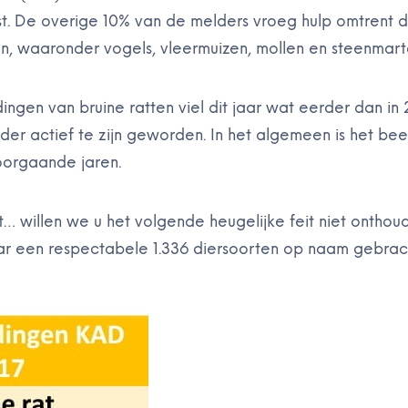
st. De overige 10% van de melders vroeg hulp omtrent
en, waaronder vogels, vleermuizen, mollen en steenmart
ingen van bruine ratten viel dit jaar wat eerder dan i
erder actief te zijn geworden. In het algemeen is het be
oorgaande jaren.
st… willen we u het volgende heugelijke feit niet onthou
jaar een respectabele 1.336 diersoorten op naam gebrac