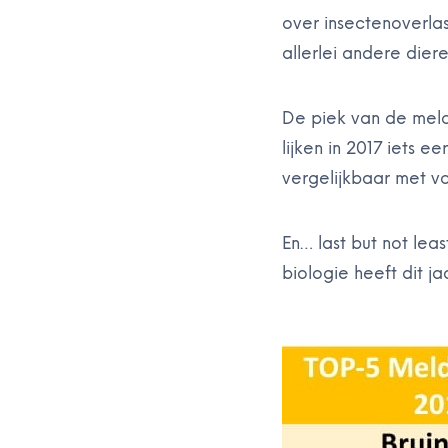
over insectenoverla
allerlei andere dier
De piek van de meld
lijken in 2017 iets e
vergelijkbaar met v
En… last but not lea
biologie heeft dit 