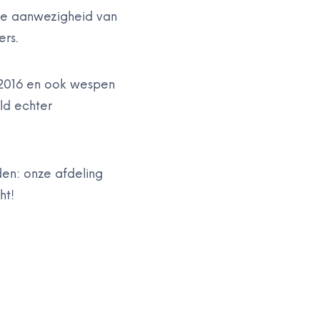
 de aanwezigheid van
ers.
n 2016 en ook wespen
eld echter
den: onze afdeling
ht!