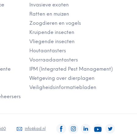
ce
Invasieve exoten
Ratten en muizen
Zoogdieren en vogels
Kruipende insecten
Vliegende insecten
Houtaantasters
Voorraadaantasters
eente
IPM (Integrated Pest Management)
Wetgeving over dierplagen
Veiligheidsinformatiebladen
heersers
660
info@kad.nl