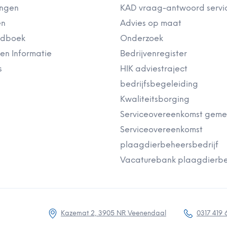
ingen
KAD vraag-antwoord servi
en
Advies op maat
ndboek
Onderzoek
en Informatie
Bedrijvenregister
s
HIK adviestraject
bedrijfsbegeleiding
Kwaliteitsborging
Serviceovereenkomst gem
Serviceovereenkomst
plaagdierbeheersbedrijf
Vacaturebank plaagdierbe
Kazemat 2, 3905 NR Veenendaal
0317 419 