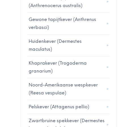
(Anthrenocerus australis)
Gewone tapijtkever (Anthrenus
verbasci)
Huidenkever (Dermestes
maculatus)
Khaprakever (Trogoderma
granarium)
Noord-Amerikaanse wespkever
(Reesa vespulae)
Pelskever (Attagenus pellio)
Zwartbruine spekkever (Dermestes