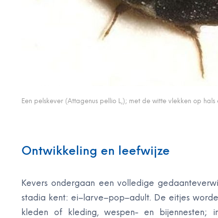
Een pelskever (Attagenus pellio L,); met de witte vlekken op hals
Ontwikkeling en leefwijze
Kevers ondergaan een volledige gedaanteverwiss
stadia kent: ei–larve–pop–adult. De eitjes worde
kleden of kleding, wespen- en bijennesten; i