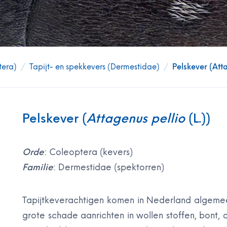
tera)
/
Tapijt- en spekkevers (Dermestidae)
/
Pelskever (Att
Pelskever (
Attagenus pellio
(L.))
Orde
: Coleoptera (kevers)
Familie
: Dermestidae (spektorren)
Tapijtkeverachtigen komen in Nederland algemeen
grote schade aanrichten in wollen stoffen, bont,