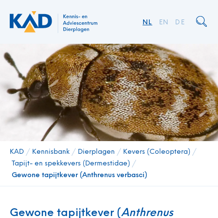
NL
EN
DE
KAD
/
Kennisbank
/
Dierplagen
/
Kevers (Coleoptera)
/
Tapijt- en spekkevers (Dermestidae)
/
Gewone tapijtkever (Anthrenus verbasci)
Gewone tapijtkever (
Anthrenus