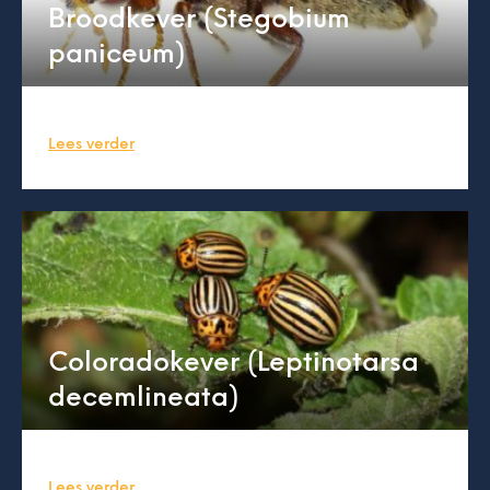
Broodkever (Stegobium
paniceum)
Lees verder
Coloradokever (Leptinotarsa
decemlineata)
Lees verder