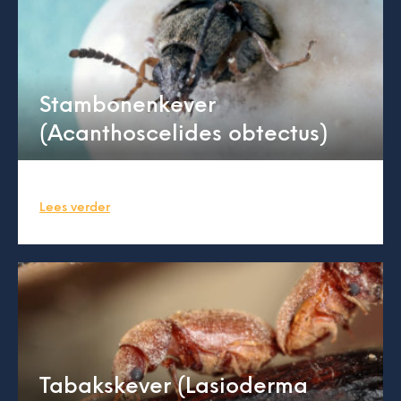
Stambonenkever
(Acanthoscelides obtectus)
Lees verder
Tabakskever (Lasioderma