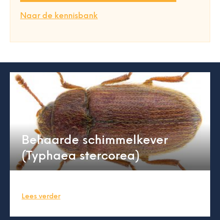
Naar de kennisbank
Behaarde schimmelkever
(Typhaea stercorea)
Lees verder