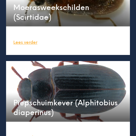
Moerasweekschilden
(Scirtidae)
Lees verder
Piepschuimkever (Alphitobius
diaperinus)