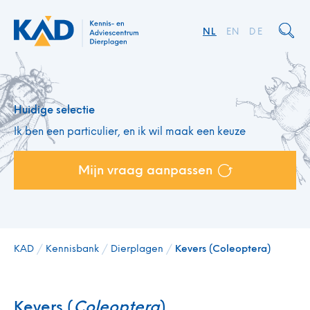
NL
EN
DE
Huidige selectie
Ik ben een particulier, en ik wil maak een keuze
Mijn vraag aanpassen
KAD
/
Kennisbank
/
Dierplagen
/
Kevers (Coleoptera)
Kevers (
Coleoptera
)