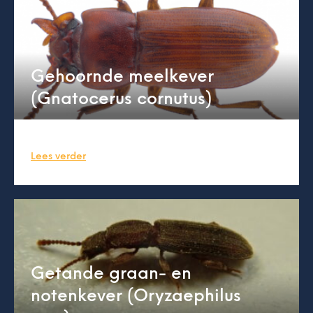
Gehoornde meelkever
(Gnatocerus cornutus)
Lees verder
Getande graan- en
notenkever (Oryzaephilus