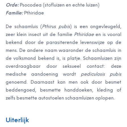
Orde:
Psocodea (stofluizen en echte luizen)
Familie:
Pthiridae
De schaamluis (
Pthirus pubis
) is een ongevleugeld,
zeer klein insect uit de familie
Pthiridae
en is vooral
bekend door de parasiterende levenswijze op de
mens. De andere naam waaronder de schaamluis in
de volksmond bekend is, is platje. Schaamluizen zijn
overdraagbaar door seksueel contact: deze
medische aandoening wordt
pediculosis pubis
genoemd. Daarnaast kan men ook door besmet
beddengoed, besmette handdoeken, kleding of
zelfs besmette autostoelen schaamluizen oplopen.
Uiterlijk