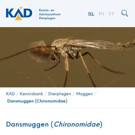
NL
EN
DE
KAD
/
Kennisbank
/
Dierplagen
/
Muggen
/
Dansmuggen (Chironomidae)
Dansmuggen (
Chironomidae
)