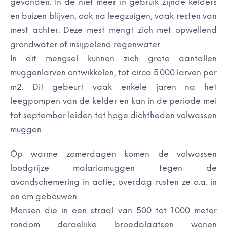
gevonden. In de niet meer in gebruik zijnde kelders
en buizen blijven, ook na leegzuigen, vaak resten van
mest achter. Deze mest mengt zich met opwellend
grondwater of insijpelend regenwater.
In dit mengsel kunnen zich grote aantallen
muggenlarven ontwikkelen, tot circa 5.000 larven per
m
2
. Dit gebeurt vaak enkele jaren na het
leegpompen van de kelder en kan in de periode mei
tot september leiden tot hoge dichtheden volwassen
muggen.
Op warme zomerdagen komen de volwassen
loodgrijze malariamuggen tegen de
avondschemering in actie; overdag rusten ze o.a. in
en om gebouwen.
Mensen die in een straal van 500 tot 1.000 meter
rondom dergelijke broedplaatsen wonen