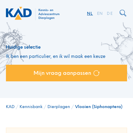
NL
EN
DE
Huidige selectie
Ik ben een particulier, en ik wil maak een keuze
Mijn vraag aanpassen
KAD
/
Kennisbank
/
Dierplagen
/
Vlooien (Siphonaptera)