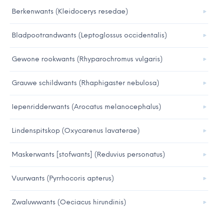
Berkenwants (Kleidocerys resedae)
Bladpootrandwants (Leptoglossus occidentalis)
Gewone rookwants (Rhyparochromus vulgaris)
Grauwe schildwants (Rhaphigaster nebulosa)
Iepenridderwants (Arocatus melanocephalus)
Lindenspitskop (Oxycarenus lavaterae)
Maskerwants [stofwants] (Reduvius personatus)
Vuurwants (Pyrrhocoris apterus)
Zwaluwwants (Oeciacus hirundinis)