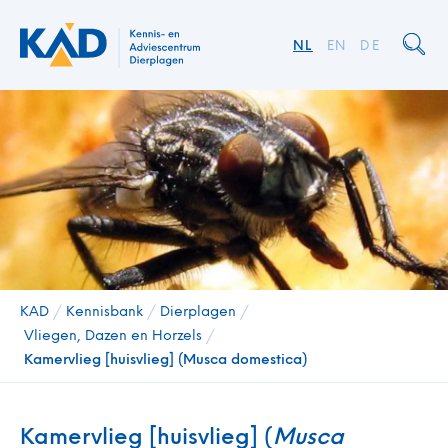
NL
EN
DE
KAD
/
Kennisbank
/
Dierplagen
/
Vliegen, Dazen en Horzels
/
Kamervlieg [huisvlieg] (Musca domestica)
Kamervlieg [huisvlieg] (
Musca