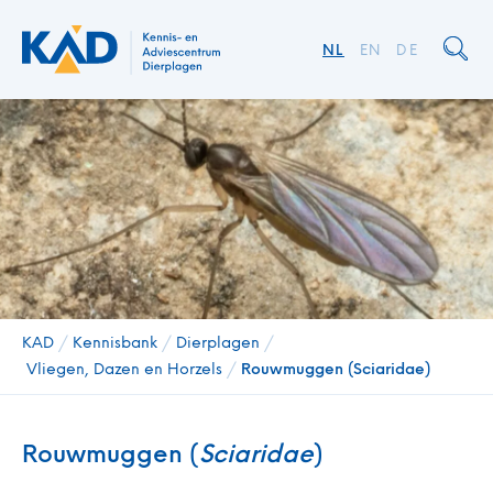
NL
EN
DE
KAD
/
Kennisbank
/
Dierplagen
/
Vliegen, Dazen en Horzels
/
Rouwmuggen (Sciaridae)
Rouwmuggen (
Sciaridae
)