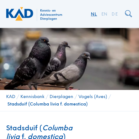
NL
EN
DE
KAD
/
Kennisbank
/
Dierplagen
/
Vogels (Aves)
/
Stadsduif (Columba livia f. domestica)
Stadsduif (
Columba
livia
f.
domestica
)