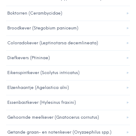
Boktorren (Cerambycidae)
Broodkever (Stegobium paniceum)
Coloradokever (Leptinotarsa decemlineata)
Diefkevers (Ptininae)
Eikenspintkever (Scolytus intricatus)
Elzenhaantje (Agelastica alni)
Essenbastkever (Hylesinus fraxini)
Gehoornde meelkever (Gnatocerus cornutus)
Getande graan- en notenkever (Oryzaephilus spp.)