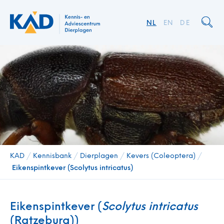
NL
EN
DE
KAD
/
Kennisbank
/
Dierplagen
/
Kevers (Coleoptera)
/
Eikenspintkever (Scolytus intricatus)
Eikenspintkever (
Scolytus intricatus
(Ratzeburg))