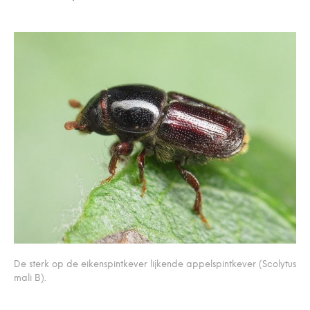
De sterk op de eikenspintkever lijkende appelspintkever (Scolytus
mali B).