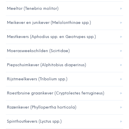
Meeltor (Tenebrio molitor)
Meikever en junikever (Melolonthinae spp.)
Mestkevers (Aphodius spp. en Geotrupes spp.)
Moerasweekschilden (Scirtidae)
Piepschuimkever (Alphitobius diaperinus)
Rijstmeelkevers (Tribolium spp.)
Roestbruine graankever (Cryptolestes ferrugineus)
Rozenkever (Phyllopertha horticola)
Spinthoutkevers (Lyctus spp.)